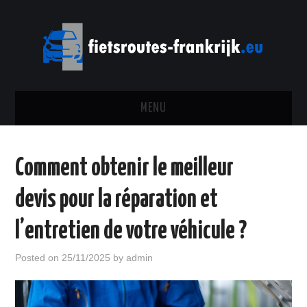
MENU
MARQUES
Comment obtenir le meilleur
TOURNOIS
devis pour la réparation et
PILOTES
l’entretien de votre véhicule ?
GARAGE
Posted on
25/11/2025
by
admin