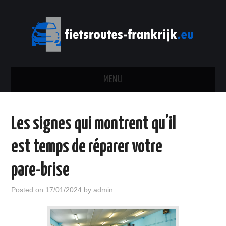
MENU
MARQUES
Les signes qui montrent qu’il
TOURNOIS
est temps de réparer votre
PILOTES
pare-brise
GARAGE
Posted on
17/01/2024
by
admin